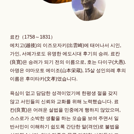
료칸（1758～1831）
에치고(越後)의 이즈모자키(出雲崎)에 태어나서 시인,
가인, 서예가로도 유명한 에도시대 후기의 승려. 료칸
(良寛)은 승려가 되기 전의 이름으로, 호는 다이구(大愚).
아명은 야마모토 에이조(山本栄蔵), 15살 성인의례 후의
이름은 후미타카(文孝)였습니다.
욕심이 없고 담담한 성격이었기에 한평생 절을 갖지
않고 서민들의 신뢰와 교화를 위해 노력했습니다. 료
칸(良寛)은 어려운 설법을 민중에게 행하지 않았으며,
스스로가 소박한 생활을 하는 모습을 보여 주면서 일
반서민이 이해하기 쉽도록 간단한 말(격언)로 불법을