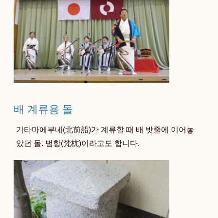
배 계류용 돌
기타마에부네(北前船)가 계류할 때 배 밧줄에 이어놓
았던 돌. 범항(梵杭)이라고도 합니다.