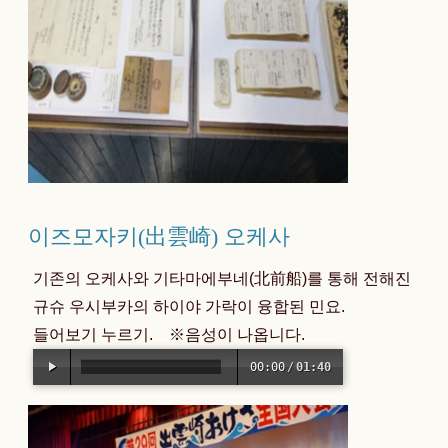
이즈모자키(出雲崎) 오케사
기존의 오케사와 기타마에부네(北前船)를 통해 전해진
규슈 우시부카의 하이야 가락이 융합된 민요.
들어보기 누르기. ※음성이 나옵니다.
00:00
/
01:40