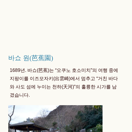
바쇼 원(芭蕉園)
1689년. 바쇼(芭蕉)는 “오쿠노 호소미치”의 여행 중에
지팡이를 이즈모자키(出雲崎)에서 멈추고 “거친 바다
와 사도 섬에 누이는 천하(天河)”의 훌륭한 시가를 남
겼습니다.