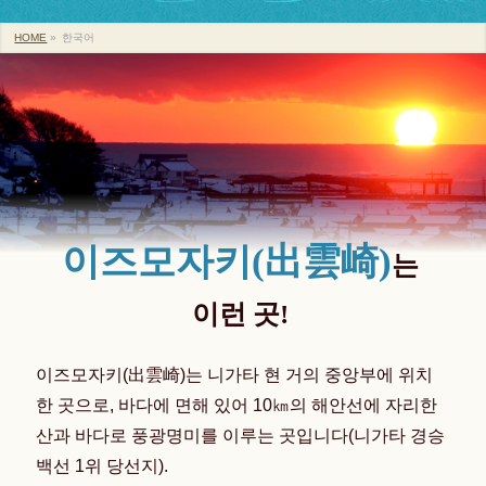
HOME
»
한국어
이즈모자키(出雲崎)
는
이런 곳!
이즈모자키(出雲崎)는 니가타 현 거의 중앙부에 위치
한 곳으로, 바다에 면해 있어 10㎞의 해안선에 자리한
산과 바다로 풍광명미를 이루는 곳입니다(니가타 경승
백선 1위 당선지).