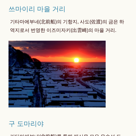
쓰마이리 마을 거리
기타마에부네(北前船)의 기항지, 사도(佐渡)의 금은 하
역지로서 번영한 이즈미자키(出雲崎)의 마을 거리.
구 도마리야