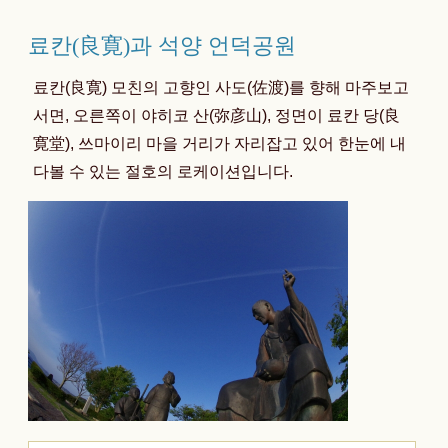
료칸(良寛)과 석양 언덕공원
료칸(良寛) 모친의 고향인 사도(佐渡)를 향해 마주보고
서면, 오른쪽이 야히코 산(弥彦山), 정면이 료칸 당(良
寛堂), 쓰마이리 마을 거리가 자리잡고 있어 한눈에 내
다볼 수 있는 절호의 로케이션입니다.