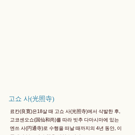
고쇼 사(光照寺)
료칸(良寛)은18살 때 고쇼 사(光照寺)에서 삭발한 후,
고코센오쇼(国仙和尚)를 따라 빗추 다마시마에 있는
엔쓰 사(円通寺)로 수행을 떠날 때까지의 4년 동안, 이