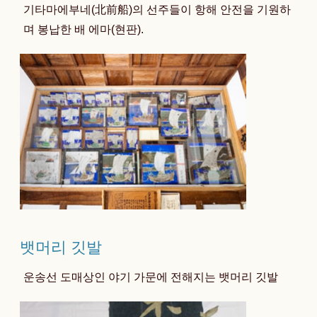
기타마에부네(北前船)의 선주들이 항해 안전을 기원하
며 봉납한 배 에마(현판).
뱃머리 깃발
운송선 도매상인 야기 가문에 전해지는 뱃머리 깃발