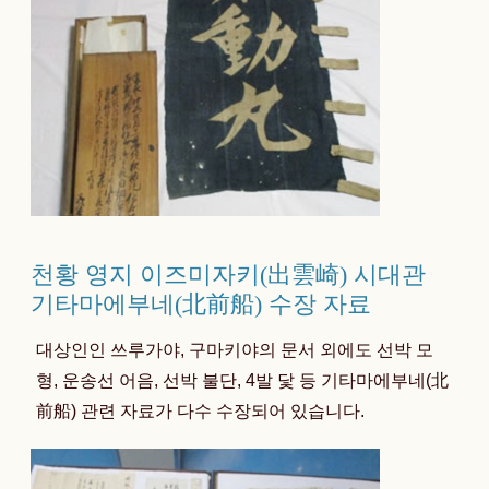
천황 영지 이즈미자키(出雲崎) 시대관
기타마에부네(北前船) 수장 자료
대상인인 쓰루가야, 구마키야의 문서 외에도 선박 모
형, 운송선 어음, 선박 불단, 4발 닻 등 기타마에부네(北
前船) 관련 자료가 다수 수장되어 있습니다.