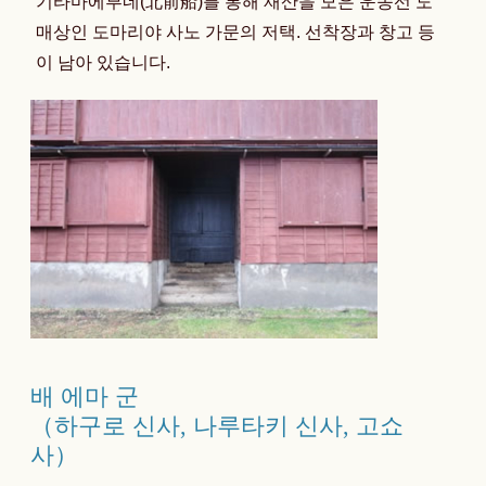
기타마에부네(北前船)를 통해 재산을 모은 운송선 도
매상인 도마리야 사노 가문의 저택. 선착장과 창고 등
이 남아 있습니다.
배 에마 군
（하구로 신사, 나루타키 신사, 고쇼
사）