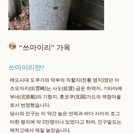
“쓰마이리” 가옥
쓰마이리란?
에도시대 도쿠가와 막부의 직할지(천황 영지)였던 이
즈모자키(出雲崎)는 사도(佐渡) 금은 하역지, 기타마에
부네(北前船)의 기항지, 홋코쿠(北国)가도의 역참마을
로서 번영했습니다.
당시의 인구는 이 약간 높은 언덕과 바다 사이의 조그
마한 평지에 약 2만명이나 있었다고 하며, 인구밀도는
에치고에서 제일 높았습니다.