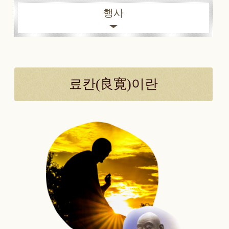
행사
료칸(良寛)이란